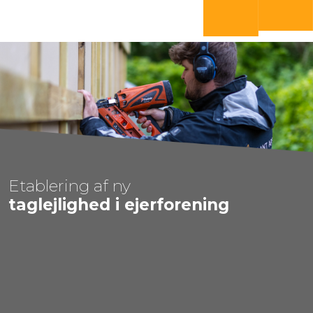
​60 13 90 47
Send mail​
​Etablering af ny
​taglejlighed ​i ejerforening