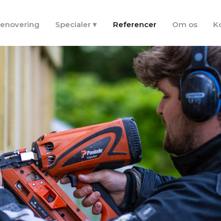
renovering
Specialer ▾
Referencer
Om os
K