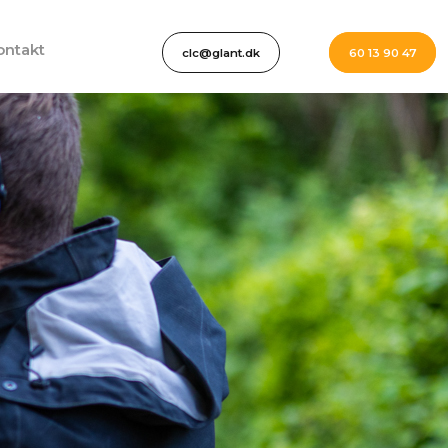
ontakt
​clc@glant.dk
​60 13 90 47​