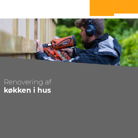
​60 13 90 47
Send mail​
​Renovering af
​køkken i hus